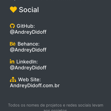
Social
GitHub:
@AndreyDidoff
Behance:
@AndreyDidoff
LinkedIn:
@AndreyDidoff
Web Site:
AndreyDidoff.com.br
Todos os nomes de projetos e redes sociais levam
aos projetos.