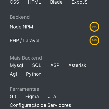
CSS
HTML
Blade
ExpoJS
Backend
Node,NPM
90%
PHP / Laravel
90%
Mais Backend
Mysql
SQL
ASP
Asterisk
Agi
Python
Ferramentas
Git
Figma
Jira
Configuração de Servidores