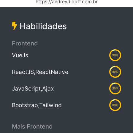
https://andreydidoff.com.br
Habilidades
Frontend
VueJs
90%
ReactJS,ReactNative
80%
JavaScript,Ajax
90%
Bootstrap,Tailwind
90%
Mais Frontend