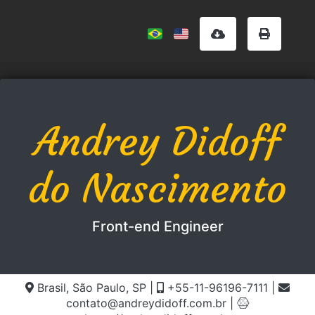
Andrey Didoff
do Nascimento
Front-end Engineer
Brasil, São Paulo, SP
|
+55-11-96196-7111
|
contato@andreydidoff.com.br
|